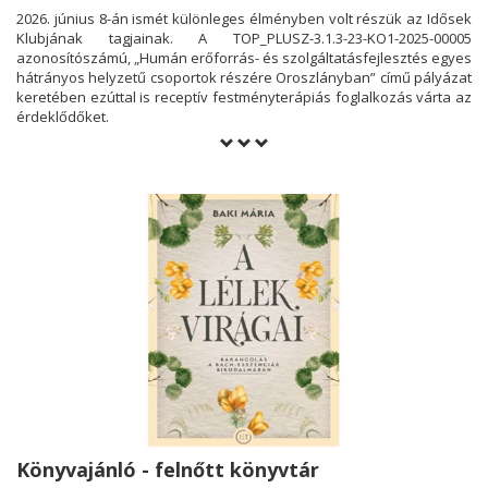
2026. június 8-án ismét különleges élményben volt részük az Idősek
Klubjának tagjainak. A TOP_PLUSZ-3.1.3-23-KO1-2025-00005
azonosítószámú, „Humán erőforrás- és szolgáltatásfejlesztés egyes
hátrányos helyzetű csoportok részére Oroszlányban” című pályázat
keretében ezúttal is receptív festményterápiás foglalkozás várta az
érdeklődőket.
Könyvajánló - felnőtt könyvtár