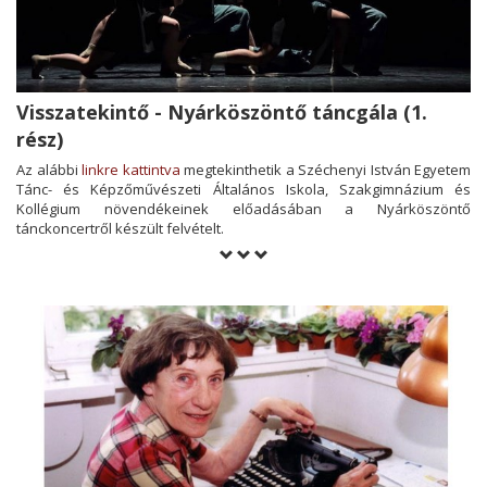
Visszatekintő - Nyárköszöntő táncgála (1.
rész)
Az alábbi
linkre kattintva
megtekinthetik a Széchenyi István Egyetem
Tánc- és Képzőművészeti Általános Iskola, Szakgimnázium és
Kollégium növendékeinek előadásában a Nyárköszöntő
tánckoncertről készült felvételt.