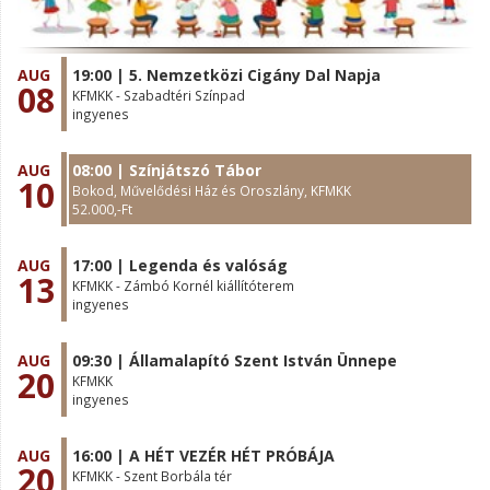
AUG
19:00 | 5. Nemzetközi Cigány Dal Napja
08
KFMKK - Szabadtéri Színpad
ingyenes
AUG
08:00 | Színjátszó Tábor
10
Bokod, Művelődési Ház és Oroszlány, KFMKK
52.000,-Ft
AUG
17:00 | Legenda és valóság
13
KFMKK - Zámbó Kornél kiállítóterem
ingyenes
AUG
09:30 | Államalapító Szent István Ünnepe
20
KFMKK
ingyenes
AUG
16:00 | A HÉT VEZÉR HÉT PRÓBÁJA
20
KFMKK - Szent Borbála tér