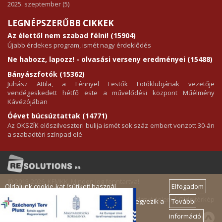
2025. szeptember (5)
LEGNÉPSZERŰBB CIKKEK
Az élettől nem szabad félni! (15904)
Újabb érdekes program, ismét nagy érdeklődés
Ne habozz, lapozz! - olvasási verseny eredményei (15488)
Bányászfotók (15362)
Juhász Attila, a Fénnyel Festők Fotóklubjának vezetője
vendégeskedett hétfő este a művelődési központ Műélmény
Kávézójában
Óévet búcsúztattak (14771)
Az OKSZÍK előszilveszteri bulija ismét sok száz embert vonzott 30-án
a szabadtéri színpad elé
© 2015-2026. KFMKK. Minden jog fenntartva!
Oldalunk cookie-kat (sütiket) használ.
Elfogadom
Impresszum
|
Adatvédelem
|
Oldaltérkép
Szolgáltatásaink igénybe vételével Ön beleegyezik a
További
cookie-k használatába.
információ