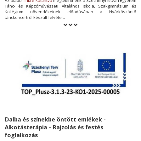
Az alábbi
linkre kattintva
megtekinthetik a Széchenyi István Egyetem
Tánc- és Képzőművészeti Általános Iskola, Szakgimnázium és
Kollégium növendékeinek előadásában a Nyárköszöntő
tánckoncertről készült felvételt.
Dalba és színekbe öntött emlékek -
Alkotásterápia - Rajzolás és festés
foglalkozás