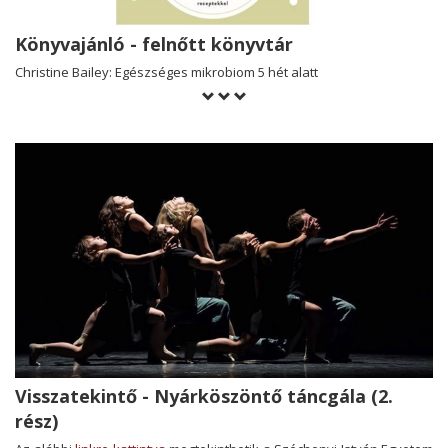
Könyvajánló - felnőtt könyvtár
Christine Bailey: Egészséges mikrobiom 5 hét alatt
Visszatekintő - Nyárköszöntő táncgála (2.
rész)