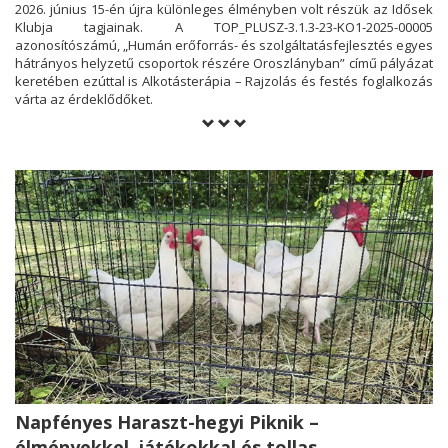
2026. június 15-én újra különleges élményben volt részük az Idősek
Klubja tagjainak. A TOP_PLUSZ-3.1.3-23-KO1-2025-00005
azonosítószámú, „Humán erőforrás- és szolgáltatásfejlesztés egyes
hátrányos helyzetű csoportok részére Oroszlányban” című pályázat
keretében ezúttal is Alkotásterápia – Rajzolás és festés foglalkozás
várta az érdeklődőket.
Napfényes Haraszt-hegyi Piknik –
élményekkel, játékokkal és tollas