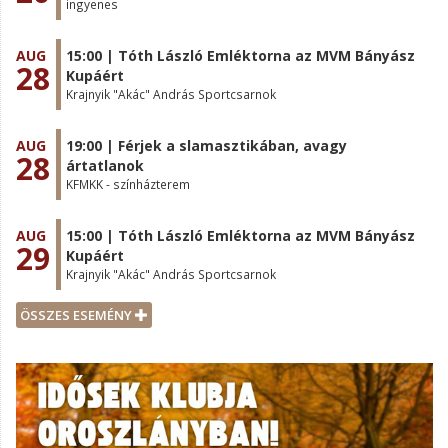
ingyenes
AUG
15:00 | Tóth László Emléktorna az MVM Bányász
28
Kupáért
Krajnyik "Akác" András Sportcsarnok
AUG
19:00 | Férjek a slamasztikában, avagy
28
ártatlanok
KFMKK - színházterem
AUG
15:00 | Tóth László Emléktorna az MVM Bányász
29
Kupáért
Krajnyik "Akác" András Sportcsarnok
ÖSSZES ESEMÉNY