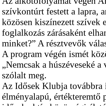
Az alkotófolyamat végén A
szívkontúrt festett a lapra, 
közösen kiszínezett szívek 
foglalkozás zárásaként elha
minket?” A résztvevők válas
A program végén ismét közös
„Nemcsak a húszéveseké a 
szólalt meg.
Az Idősek Klubja továbbra i
élményalapú, értékteremtő