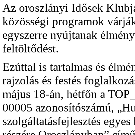
Az oroszlányi Idősek Klubjá
közösségi programok várják 
egyszerre nyújtanak élményt
feltöltődést.
Ezúttal is tartalmas és élm
rajzolás és festés foglalkoz
május 18-án, hétfőn a TO
00005 azonosítószámú, „Hu
szolgáltatásfejlesztés egye
részére Oroszlányban” című