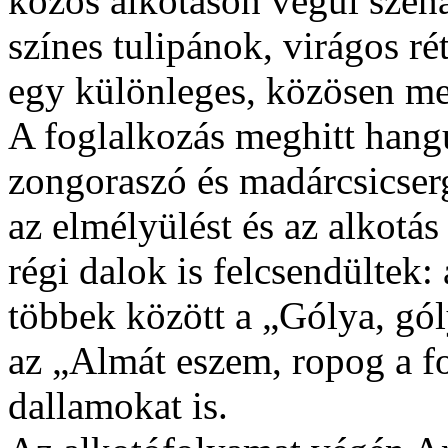
közös alkotáson végül széna
színes tulipánok, virágos ré
egy különleges, közösen meg
A foglalkozás meghitt hangu
zongoraszó és madárcsicsergé
az elmélyülést és az alkotá
régi dalok is felcsendültek:
többek között a „Gólya, gól
az „Almát eszem, ropog a fo
dallamokat is.