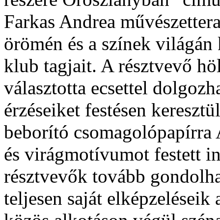
Farkas Andrea művészetterape
örömén és a színek világán 
klub tagjait. A résztvevő hö
választotta ecsettel dolgoz
érzéseiket festésen keresztül
beborító csomagolópapírra
és virágmotívumot festett i
résztvevők tovább gondolhat
teljesen saját elképzeléseik 