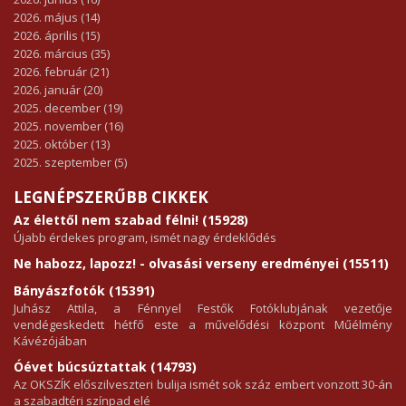
2026. május (14)
2026. április (15)
2026. március (35)
2026. február (21)
2026. január (20)
2025. december (19)
2025. november (16)
2025. október (13)
2025. szeptember (5)
LEGNÉPSZERŰBB CIKKEK
Az élettől nem szabad félni! (15928)
Újabb érdekes program, ismét nagy érdeklődés
Ne habozz, lapozz! - olvasási verseny eredményei (15511)
Bányászfotók (15391)
Juhász Attila, a Fénnyel Festők Fotóklubjának vezetője
vendégeskedett hétfő este a művelődési központ Műélmény
Kávézójában
Óévet búcsúztattak (14793)
Az OKSZÍK előszilveszteri bulija ismét sok száz embert vonzott 30-án
a szabadtéri színpad elé