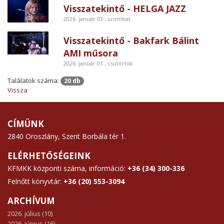
Visszatekintő - HELGA JAZZ
2026. január 03., szombat
Visszatekintő - Bakfark Bálint
AMI műsora
2026. január 01., csütörtök
Találatok száma:
20 db
Vissza
CÍMÜNK
2840 Oroszlány, Szent Borbála tér 1.
ELÉRHETŐSÉGEINK
KFMKK központi száma, információ:
+36 (34) 300-336
Felnőtt könyvtár:
+36 (20) 553-3094
ARCHÍVUM
2026. július (10)
2026. június (16)