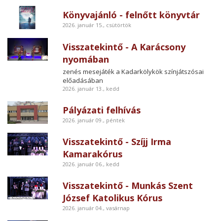
Könyvajánló - felnőtt könyvtár
2026. január 15., csütörtök
Visszatekintő - A Karácsony
nyomában
zenés mesejáték a Kadarkölykök színjátszósai
előadásában
2026. január 13., kedd
Pályázati felhívás
2026. január 09., péntek
Visszatekintő - Szíjj Irma
Kamarakórus
2026. január 06., kedd
Visszatekintő - Munkás Szent
József Katolikus Kórus
2026. január 04., vasárnap