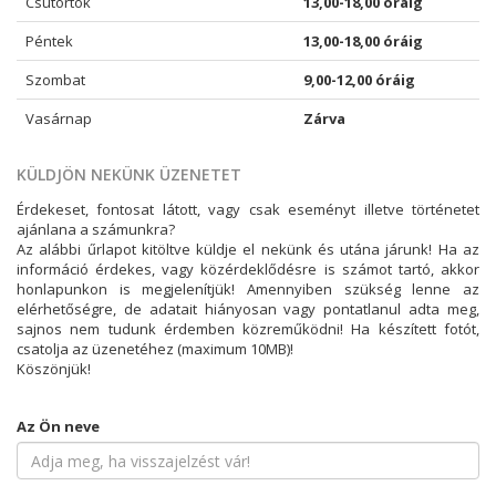
Csütörtök
13,00-18,00 óráig
Péntek
13,00-18,00 óráig
Szombat
9,00-12,00 óráig
Vasárnap
Zárva
KÜLDJÖN NEKÜNK ÜZENETET
Érdekeset, fontosat látott, vagy csak eseményt illetve történetet
ajánlana a számunkra?
Az alábbi űrlapot kitöltve küldje el nekünk és utána járunk! Ha az
információ érdekes, vagy közérdeklődésre is számot tartó, akkor
honlapunkon is megjelenítjük! Amennyiben szükség lenne az
elérhetőségre, de adatait hiányosan vagy pontatlanul adta meg,
sajnos nem tudunk érdemben közreműködni! Ha készített fotót,
csatolja az üzenetéhez (maximum 10MB)!
Köszönjük!
Az Ön neve