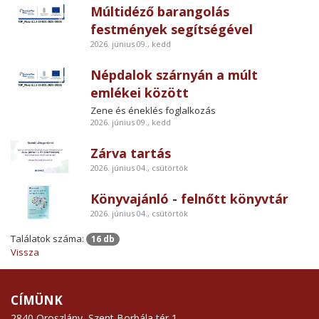
Múltidéző barangolás
festmények segítségével
2026. június 09., kedd
Népdalok szárnyán a múlt
emlékei között
Zene és éneklés foglalkozás
2026. június 09., kedd
Zárva tartás
2026. június 04., csütörtök
Könyvajánló - felnőtt könyvtár
2026. június 04., csütörtök
Találatok száma:
16 db
Vissza
CÍMÜNK
2840 Oroszlány, Szent Borbála tér 1.