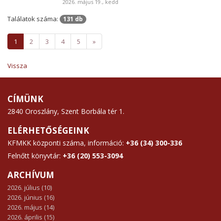
2026. május 19., kedd
Találatok száma:
131 db
1
2
3
4
5
»
Vissza
CÍMÜNK
2840 Oroszlány, Szent Borbála tér 1.
ELÉRHETŐSÉGEINK
KFMKK központi száma, információ:
+36 (34) 300-336
Felnőtt könyvtár:
+36 (20) 553-3094
ARCHÍVUM
2026. július (10)
2026. június (16)
2026. május (14)
2026. április (15)