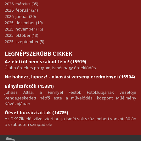
2026. március (35)
2026. február (21)
2026. január (20)
2025. december (19)
2025. november (16)
2025. október (13)
2025. szeptember (5)
LEGNÉPSZERŰBB CIKKEK
Az élettől nem szabad félni! (15919)
Újabb érdekes program, ismét nagy érdeklődés
Ne habozz, lapozz! - olvasási verseny eredményei (15504)
Bányászfotók (15381)
Juhász Attila, a Fénnyel Festők Fotóklubjának vezetője
vendégeskedett hétfő este a művelődési központ Műélmény
Kávézójában
Óévet búcsúztattak (14785)
Az OKSZÍK előszilveszteri bulija ismét sok száz embert vonzott 30-án
a szabadtéri színpad elé