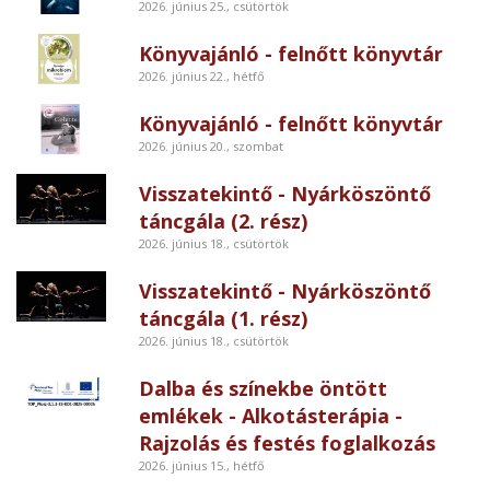
2026. június 25., csütörtök
Könyvajánló - felnőtt könyvtár
2026. június 22., hétfő
Könyvajánló - felnőtt könyvtár
2026. június 20., szombat
Visszatekintő - Nyárköszöntő
táncgála (2. rész)
2026. június 18., csütörtök
Visszatekintő - Nyárköszöntő
táncgála (1. rész)
2026. június 18., csütörtök
Dalba és színekbe öntött
emlékek - Alkotásterápia -
Rajzolás és festés foglalkozás
2026. június 15., hétfő