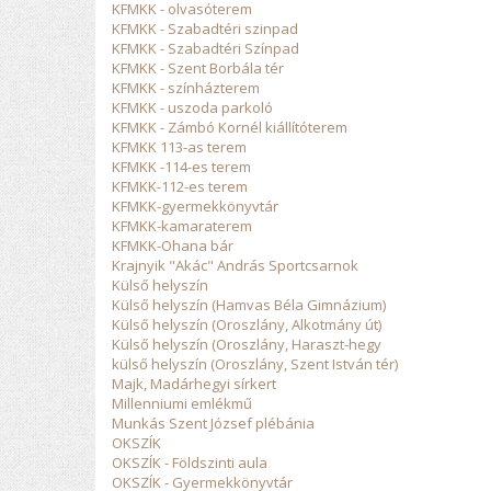
KFMKK - olvasóterem
KFMKK - Szabadtéri szinpad
KFMKK - Szabadtéri Színpad
KFMKK - Szent Borbála tér
KFMKK - színházterem
KFMKK - uszoda parkoló
KFMKK - Zámbó Kornél kiállítóterem
KFMKK 113-as terem
KFMKK -114-es terem
KFMKK-112-es terem
KFMKK-gyermekkönyvtár
KFMKK-kamaraterem
KFMKK-Ohana bár
Krajnyik "Akác" András Sportcsarnok
Külső helyszín
Külső helyszín (Hamvas Béla Gimnázium)
Külső helyszín (Oroszlány, Alkotmány út)
Külső helyszín (Oroszlány, Haraszt-hegy
külső helyszín (Oroszlány, Szent István tér)
Majk, Madárhegyi sírkert
Millenniumi emlékmű
Munkás Szent József plébánia
OKSZÍK
OKSZÍK - Földszinti aula
OKSZÍK - Gyermekkönyvtár