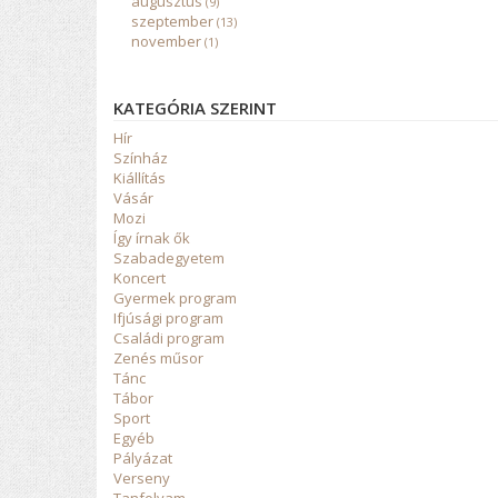
augusztus
(9)
szeptember
(13)
november
(1)
KATEGÓRIA SZERINT
Hír
Színház
Kiállítás
Vásár
Mozi
Így írnak ők
Szabadegyetem
Koncert
Gyermek program
Ifjúsági program
Családi program
Zenés műsor
Tánc
Tábor
Sport
Egyéb
Pályázat
Verseny
Tanfolyam