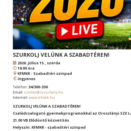
SZURKOLJ VELÜNK A SZABADTÉREN!
2026. július 15., szerda
16:00 óra
KFMKK - Szabadtéri szinpad
ingyenes
Telefon:
34/300-336
Email:
szinter@oroszlany.hu
Internet:
www.kfmkk.hu
SZURKOLJ VELÜNK A SZABADTÉREN!
Családcsalogató gyermekprogramokkal az Oroszlányi SZE 
21.00 VB Elődöntő közvetítés
Helyszín: KFMKK - szabadtéri színpad