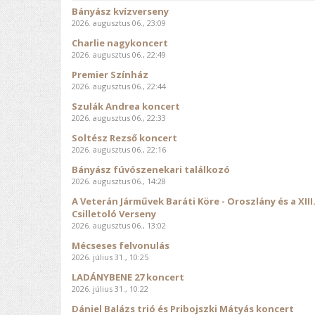
Bányász kvízverseny
2026. augusztus 06., 23:09
Charlie nagykoncert
2026. augusztus 06., 22:49
Premier Színház
2026. augusztus 06., 22:44
Szulák Andrea koncert
2026. augusztus 06., 22:33
Soltész Rezső koncert
2026. augusztus 06., 22:16
Bányász fúvószenekari találkozó
2026. augusztus 06., 14:28
A Veterán Járművek Baráti Köre - Oroszlány és a XIII
Csilletoló Verseny
2026. augusztus 06., 13:02
Mécseses felvonulás
2026. július 31., 10:25
LADÁNYBENE 27 koncert
2026. július 31., 10:22
Dániel Balázs trió és Pribojszki Mátyás koncert