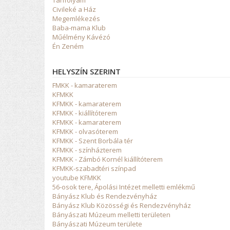
Civileké a Ház
Megemlékezés
Baba-mama Klub
Műélmény Kávézó
Én Zeném
HELYSZÍN SZERINT
FMKK - kamaraterem
KFMKK
KFMKK - kamaraterem
KFMKK - kiállítóterem
KFMKK - kamaraterem
KFMKK - olvasóterem
KFMKK - Szent Borbála tér
KFMKK - színházterem
KFMKK - Zámbó Kornél kiállítóterem
KFMKK-szabadtéri színpad
youtube KFMKK
56-osok tere, Ápolási Intézet melletti emlékmű
Bányász Klub és Rendezvényház
Bányász Klub Közösségi és Rendezvényház
Bányászati Múzeum melletti területen
Bányászati Múzeum területe