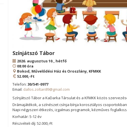
Színjátszó Tábor
2026. augusztus 10., hétfő
08:00 óra
Bokod, Művelődési Ház és Oroszlány, KFMKK
52.000,-Ft
Telefon:
30/541-0977
Email:
dallos.zoltan89@gmail.com
Színjátszó Tábor a KaDarka Társulat és a KFMKK közös szervezé
Drámajátékok, a színészet csínja-bínja korosztályos csoportokban
Napi négyszeri étkezés, izgalmas programok, kézműves foglalkoz
Korhatár: 5-12 év
Részvételi díj: 52.000,-Ft