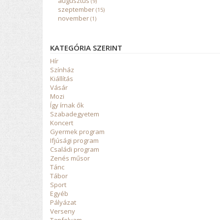
augusztus
(9)
szeptember
(15)
november
(1)
KATEGÓRIA SZERINT
Hír
Színház
Kiállítás
Vásár
Mozi
Így írnak ők
Szabadegyetem
Koncert
Gyermek program
Ifjúsági program
Családi program
Zenés műsor
Tánc
Tábor
Sport
Egyéb
Pályázat
Verseny
Tanfolyam